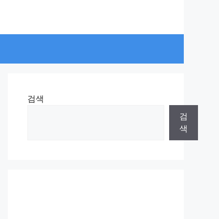
검색
검
색