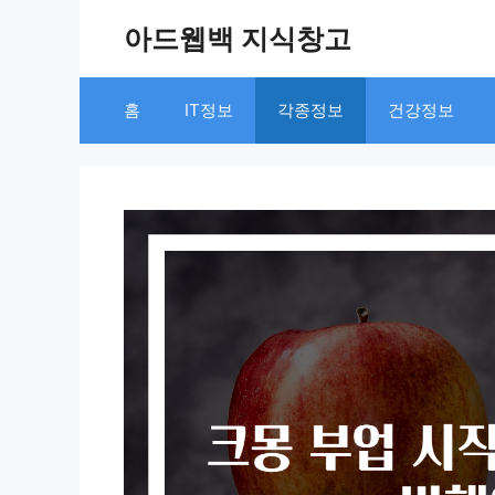
Skip
아드웹백 지식창고
to
content
홈
IT정보
각종정보
건강정보