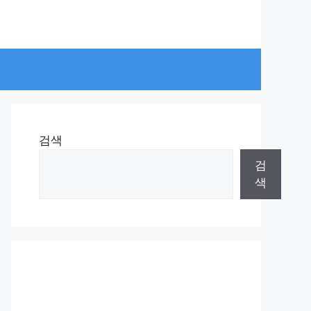
검색
검
색