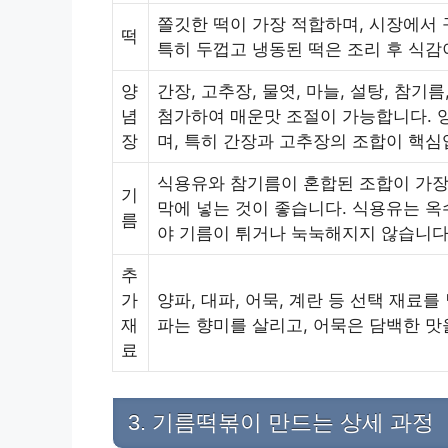
쫄깃한 떡이 가장 적합하며, 시장에서 
떡
특히 두껍고 냉동된 떡은 조리 후 식감
양
간장, 고추장, 물엿, 마늘, 설탕, 참
념
첨가하여 매운맛 조절이 가능합니다. 양
장
며, 특히 간장과 고추장의 조합이 핵심
식용유와 참기름이 혼합된 조합이 가장
기
막에 넣는 것이 좋습니다. 식용유는 
름
야 기름이 튀거나 눅눅해지지 않습니다
추
가
양파, 대파, 어묵, 계란 등 선택 재료
재
파는 향미를 살리고, 어묵은 담백한 맛
료
3. 기름떡볶이 만드는 상세 과정