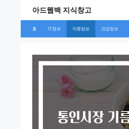
Skip
아드웹백 지식창고
to
content
홈
IT정보
각종정보
건강정보