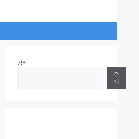
검색
검
색