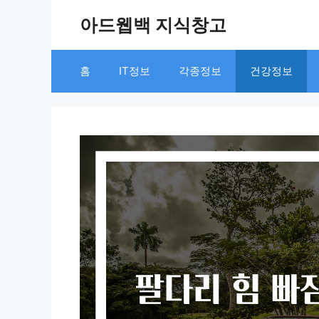
Skip
아드웹백 지식창고
to
content
홈
IT정보
각종정보
건강정보