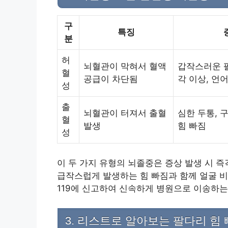
구
특징
분
허
뇌혈관이 막혀서 혈액
갑작스러운 팔
혈
공급이 차단됨
각 이상, 언
성
출
뇌혈관이 터져서 출혈
심한 두통, 
혈
발생
힘 빠짐
성
이 두 가지 유형의 뇌졸중은 증상 발생 시 
급작스럽게 발생하는 힘 빠짐과 함께 얼굴 비
119에 신고하여 신속하게 병원으로 이송하는
3. 리스트로 알아보는 팔다리 힘