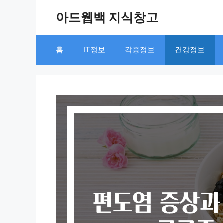
Skip
아드웹백 지식창고
to
content
홈
IT정보
각종정보
건강정보