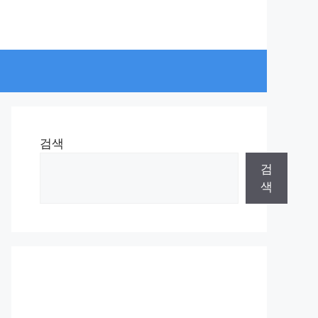
검색
검
색