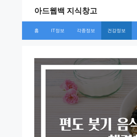
Skip
아드웹백 지식창고
to
content
홈
IT정보
각종정보
건강정보