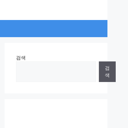
검색
검
색