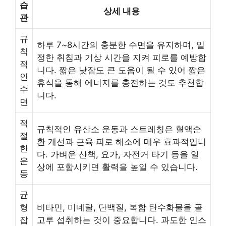
습
상세 내용
관
규
하루 7~8시간의 충분한 수면을 유지하며, 일
칙
정한 취침과 기상 시간을 지켜 피로를 예방합
적
니다. 짧은 낮잠도 큰 도움이 될 수 있어 짧은
인
휴식을 통해 에너지를 충전하는 것도 추천합
수
니다.
면
적
규칙적인 유산소 운동과 스트레칭은 혈액순
절
환 개선과 근육 피로 해소에 매우 효과적입니
한
다. 가벼운 산책, 요가, 자전거 타기 등을 일
운
상에 포함시키면 활력을 높일 수 있습니다.
동
균
형
비타민, 미네랄, 단백질, 복합 탄수화물을 골
잡
고루 섭취하는 것이 중요합니다. 과도한 인스