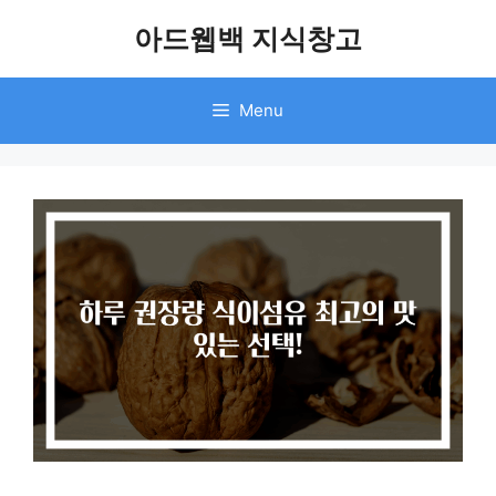
Skip
아드웹백 지식창고
to
content
Menu