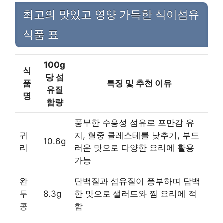
최고의 맛있고 영양 가득한 식이섬유
식품 표
100g
식
당 섬
품
특징 및 추천 이유
유질
명
함량
풍부한 수용성 섬유로 포만감 유
귀
지, 혈중 콜레스테롤 낮추기, 부드
10.6g
리
러운 맛으로 다양한 요리에 활용
가능
완
단백질과 섬유질이 풍부하며 담백
두
8.3g
한 맛으로 샐러드와 찜 요리에 적
콩
합