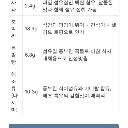
사
과일 섬유질인 펙틴 함유, 달콤한
2.4g
과
맛과 함께 섬유 섭취 가능
호
식감과 영양이 뛰어나 간식이나 샐
박
18.9g
러드 토핑으로 인기
씨
통
섬유질 풍부한 곡물로 아침 식사
밀
6.8g
대체용으로 안성맞춤
빵
해
조
류
풍부한 식이섬유와 미네랄 함유,
10.3g
(다
해초 특유의 감칠맛이 매력적
시
마)