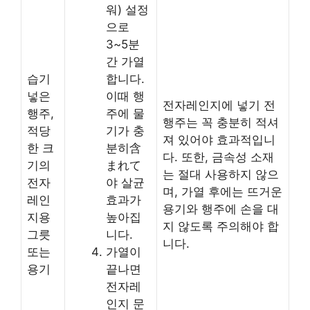
워) 설정
으로
3~5분
간 가열
습기
합니다.
넣은
이때 행
전자레인지에 넣기 전
행주,
주에 물
행주는 꼭 충분히 적셔
적당
기가 충
져 있어야 효과적입니
한 크
분히含
다. 또한, 금속성 소재
기의
まれて
는 절대 사용하지 않으
전자
야 살균
며, 가열 후에는 뜨거운
레인
효과가
용기와 행주에 손을 대
지용
높아집
지 않도록 주의해야 합
그릇
니다.
니다.
또는
가열이
용기
끝나면
전자레
인지 문