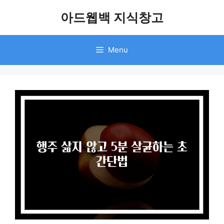
Skip
아드웹백 지식창고
to
content
Menu