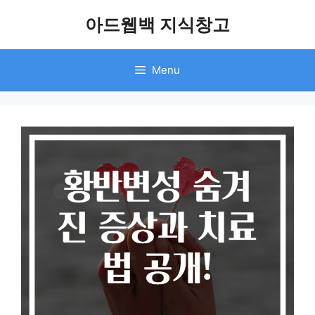
Skip
아드웹백 지식창고
to
content
Menu