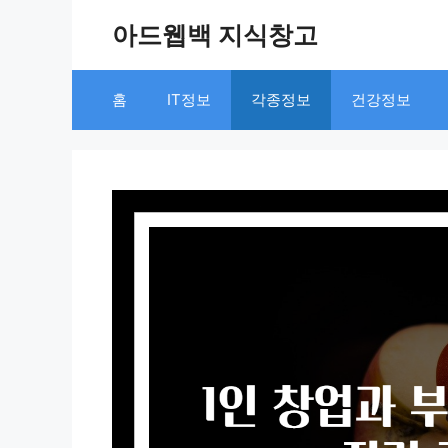
Skip
아드웹백 지식창고
to
content
홈
IT정보
각종정보
건강정보