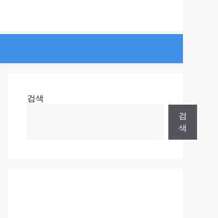
검색
검
색