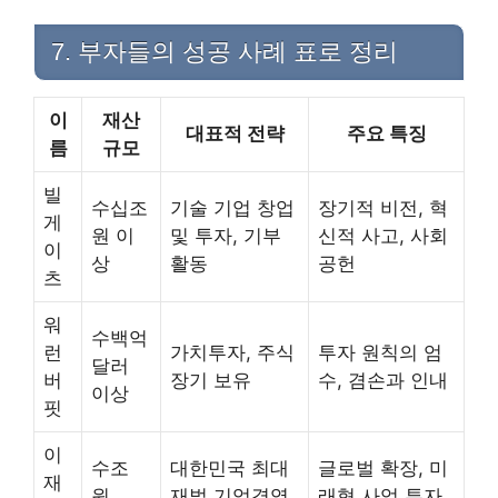
7. 부자들의 성공 사례 표로 정리
이
재산
대표적 전략
주요 특징
름
규모
빌
수십조
기술 기업 창업
장기적 비전, 혁
게
원 이
및 투자, 기부
신적 사고, 사회
이
상
활동
공헌
츠
워
수백억
런
가치투자, 주식
투자 원칙의 엄
달러
버
장기 보유
수, 겸손과 인내
이상
핏
이
수조
대한민국 최대
글로벌 확장, 미
재
원
재벌 기업경영
래형 사업 투자