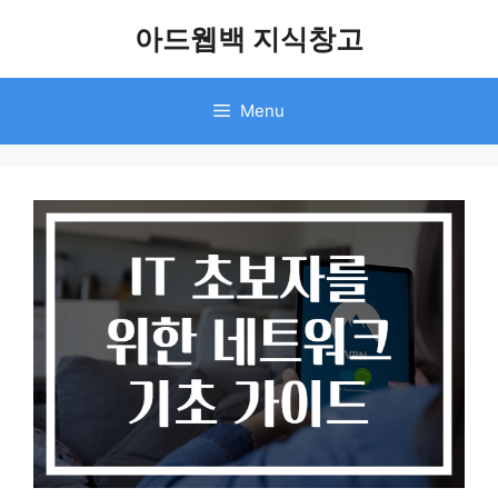
Skip
아드웹백 지식창고
to
content
Menu