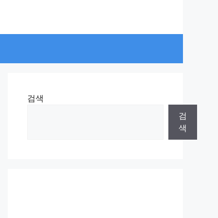
검색
검
색