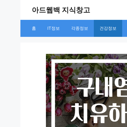
Skip
아드웹백 지식창고
to
content
홈
IT정보
각종정보
건강정보