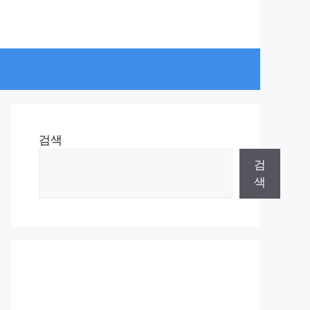
검색
검
색