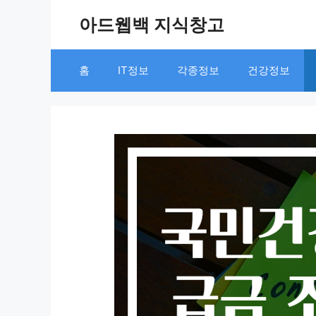
Skip
아드웹백 지식창고
to
content
홈
IT정보
각종정보
건강정보