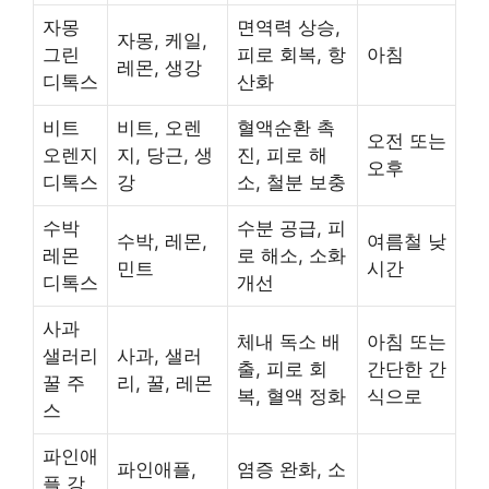
자몽
면역력 상승,
자몽, 케일,
그린
피로 회복, 항
아침
레몬, 생강
디톡스
산화
비트
비트, 오렌
혈액순환 촉
오전 또는
오렌지
지, 당근, 생
진, 피로 해
오후
디톡스
강
소, 철분 보충
수박
수분 공급, 피
수박, 레몬,
여름철 낮
레몬
로 해소, 소화
민트
시간
디톡스
개선
사과
체내 독소 배
아침 또는
샐러리
사과, 샐러
출, 피로 회
간단한 간
꿀 주
리, 꿀, 레몬
복, 혈액 정화
식으로
스
파인애
파인애플,
염증 완화, 소
플 강