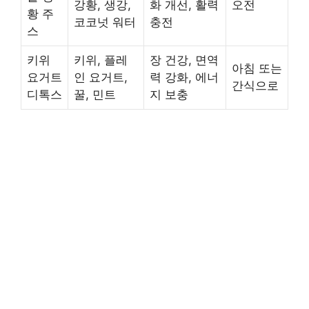
강황, 생강,
화 개선, 활력
오전
황 주
코코넛 워터
충전
스
키위
키위, 플레
장 건강, 면역
아침 또는
요거트
인 요거트,
력 강화, 에너
간식으로
디톡스
꿀, 민트
지 보충