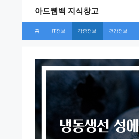
Skip
아드웹백 지식창고
to
content
홈
IT정보
각종정보
건강정보