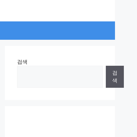
검색
검
색