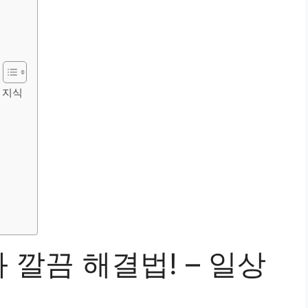
 지식
트
깔끔 해결법! – 일상