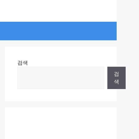
검색
검
색