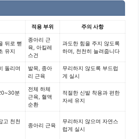
적용 부위
주의 사항
종아리 근
을 뒤로 뻗
과도한 힘을 주지 않도록
육, 아킬레
초 유지
하며, 천천히 늘려줍니다
스건
히 돌리며
발목, 종아
무리하지 않도록 부드럽
리 근육
게 실시
전체 하체
0~30분
적절한 신발 착용과 편한
근육, 혈액
자세 유지
순환
잡고 천천
무리하지 않으며 자연스
종아리 근육
럽게 실시