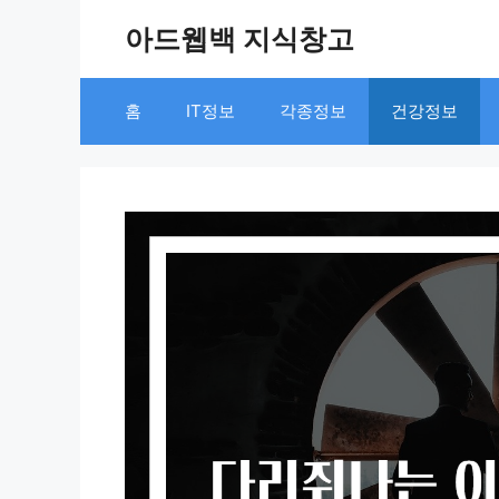
Skip
아드웹백 지식창고
to
content
홈
IT정보
각종정보
건강정보