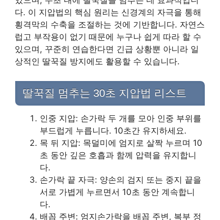
있으며, 수초 내에 딸꾹질을 멈추는 데 효과적입니
다. 이 지압법의 핵심 원리는 신경계의 자극을 통해
횡격막의 수축을 조절하는 것에 기반합니다. 자연스
럽고 부작용이 없기 때문에 누구나 쉽게 따라 할 수
있으며, 꾸준히 연습한다면 긴급 상황뿐 아니라 일
상적인 딸꾹질 방지에도 활용할 수 있습니다.
딸꾹질 멈추는 30초 지압법 리스트
인중 지압: 손가락 두 개를 모아 인중 부위를
부드럽게 누릅니다. 10초간 유지하세요.
목 뒤 지압: 목덜미에 엄지로 살짝 누르며 10
초 동안 깊은 호흡과 함께 압력을 유지합니
다.
손가락 끝 자극: 양손의 검지 또는 중지 끝을
서로 가볍게 누르면서 10초 동안 계속합니
다.
배꼽 주변: 엄지손가락을 배꼽 주변, 복부 정