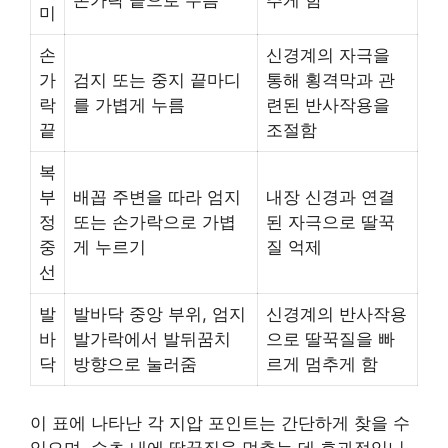
미
손
신경계의 자극을
가
검지 또는 중지 끝마디
통해 횡격막과 관
락
를 가볍게 누름
련된 반사작용을
끝
조절함
복
부
배꼽 주변을 따라 엄지
내장 신경과 연결
정
또는 손가락으로 가볍
된 자극으로 딸꾹
중
게 누르기
질 억제
선
발
발바닥 중앙 부위, 엄지
신경계의 반사작용
바
발가락에서 발뒤꿈치
으로 딸꾹질을 빠
닥
방향으로 눌러줌
르게 멈추게 함
이 표에 나타난 각 지압 포인트는 간단하게 찾을 수