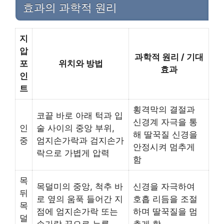
효과의 과학적 원리
지
압
과학적 원리 / 기대
포
위치와 방법
효과
인
트
횡격막의 결절과
코끝 바로 아래 턱과 입
신경계 자극을 통
인
술 사이의 중앙 부위,
해 딸꾹질 신경을
중
엄지손가락과 검지손가
안정시켜 멈추게
락으로 가볍게 압력
함
목
목덜미의 중앙, 척추 바
신경을 자극하여
뒤
로 옆의 움푹 들어간 지
호흡 리듬을 조절
목
점에 엄지손가락 또는
하며 딸꾹질을 멈
덜
손가락 끝으로 누름
추게 함