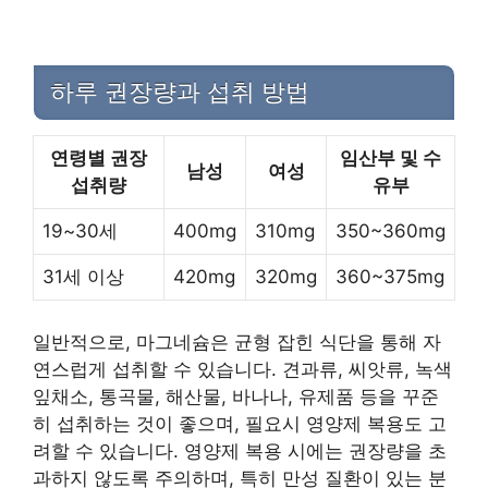
하루 권장량과 섭취 방법
연령별 권장
임산부 및 수
남성
여성
섭취량
유부
19~30세
400mg
310mg
350~360mg
31세 이상
420mg
320mg
360~375mg
일반적으로, 마그네슘은 균형 잡힌 식단을 통해 자
연스럽게 섭취할 수 있습니다. 견과류, 씨앗류, 녹색
잎채소, 통곡물, 해산물, 바나나, 유제품 등을 꾸준
히 섭취하는 것이 좋으며, 필요시 영양제 복용도 고
려할 수 있습니다. 영양제 복용 시에는 권장량을 초
과하지 않도록 주의하며, 특히 만성 질환이 있는 분