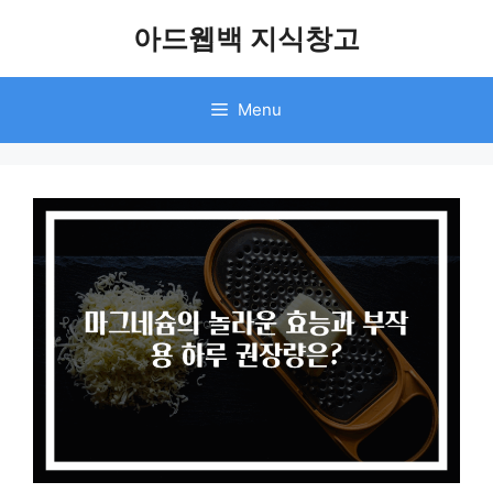
Skip
아드웹백 지식창고
to
content
Menu