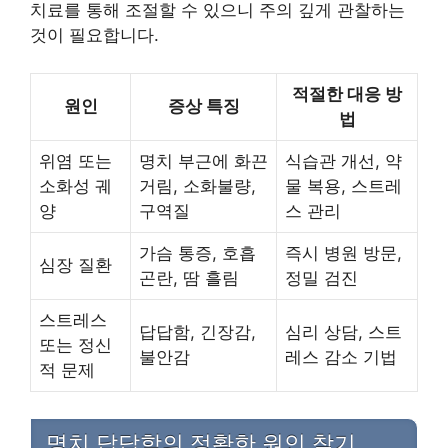
치료를 통해 조절할 수 있으니 주의 깊게 관찰하는
것이 필요합니다.
적절한 대응 방
원인
증상 특징
법
위염 또는
명치 부근에 화끈
식습관 개선, 약
소화성 궤
거림, 소화불량,
물 복용, 스트레
양
구역질
스 관리
가슴 통증, 호흡
즉시 병원 방문,
심장 질환
곤란, 땀 흘림
정밀 검진
스트레스
답답함, 긴장감,
심리 상담, 스트
또는 정신
불안감
레스 감소 기법
적 문제
명치 답답함의 정확한 원인 찾기