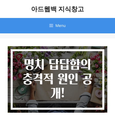
Skip
아드웹백 지식창고
to
content
Menu