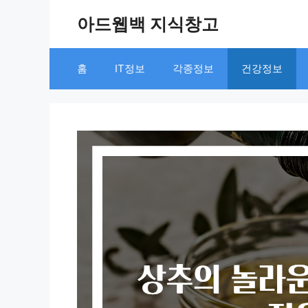
Skip
아드웹백 지식창고
to
content
홈
IT정보
각종정보
건강정보