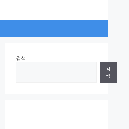
검색
검
색