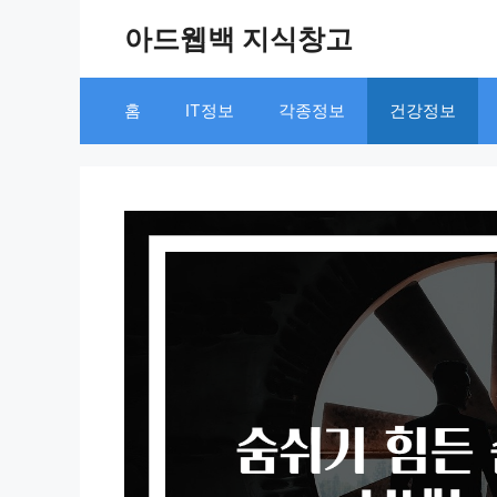
Skip
아드웹백 지식창고
to
content
홈
IT정보
각종정보
건강정보