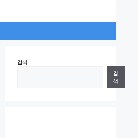
검색
검
색