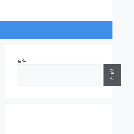
검색
검
색