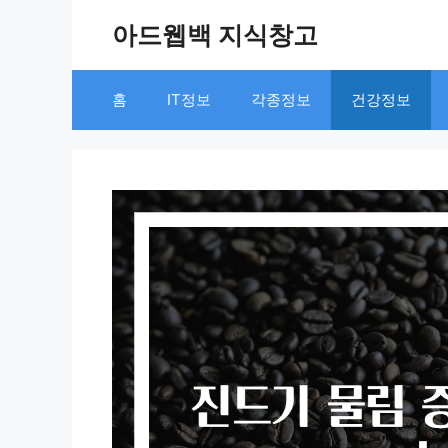
Skip
아드웹백 지식창고
to
content
홈
IT정보
각종정보
건강정보