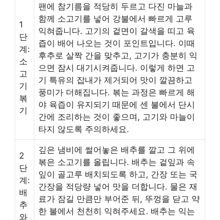
팬에 참기름을 적당히 두르고 다진 마늘과
함께 소고기를 넣어 강불에서 빠르게 고루
1
익혀줍니다. 고기의 겉면이 갈색을 띠고 육
단
즙이 배어 나오는 것이 포인트입니다. 이때
계:
후추로 살짝 간을 맞추고, 고기가 충분히 익
소
으면 잠시 대기시켜줍니다. 이렇게 하면 고
고
기 특유의 잡내가 제거되어 맛이 깔끔하고
기
풍미가 더해집니다. 볶는 과정은 빠르게 해
볶
야 육즙이 유지되기 때문에 센 불에서 단시
기
간에 조리하는 것이 좋으며, 고기와 마늘이
타지 않도록 주의하세요.
깊은 냄비에 썰어놓은 배추를 깔고 그 위에
2
볶은 소고기를 올립니다. 배추는 겉잎과 속
단
잎이 골고루 배치되도록 하고, 간장 또는 국
계:
간장을 적당량 넣어 맛을 더합니다. 물은 재
배
료가 잠길 만큼만 부어준 뒤, 뚜껑을 닫고 약
추
한 불에서 천천히 익혀주세요. 배추는 익는
와