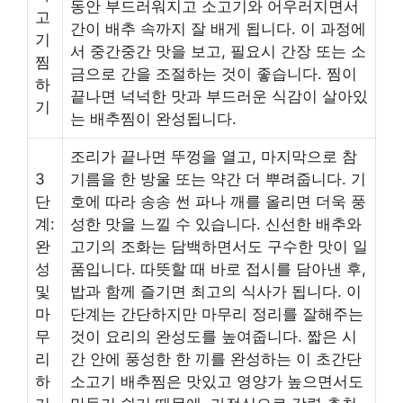
동안 부드러워지고 소고기와 어우러지면서
고
간이 배추 속까지 잘 배게 됩니다. 이 과정에
기
서 중간중간 맛을 보고, 필요시 간장 또는 소
찜
금으로 간을 조절하는 것이 좋습니다. 찜이
하
끝나면 넉넉한 맛과 부드러운 식감이 살아있
기
는 배추찜이 완성됩니다.
조리가 끝나면 뚜껑을 열고, 마지막으로 참
3
기름을 한 방울 또는 약간 더 뿌려줍니다. 기
단
호에 따라 송송 썬 파나 깨를 올리면 더욱 풍
계:
성한 맛을 느낄 수 있습니다. 신선한 배추와
완
고기의 조화는 담백하면서도 구수한 맛이 일
성
품입니다. 따뜻할 때 바로 접시를 담아낸 후,
및
밥과 함께 즐기면 최고의 식사가 됩니다. 이
마
단계는 간단하지만 마무리 정리를 잘해주는
무
것이 요리의 완성도를 높여줍니다. 짧은 시
리
간 안에 풍성한 한 끼를 완성하는 이 초간단
하
소고기 배추찜은 맛있고 영양가 높으면서도