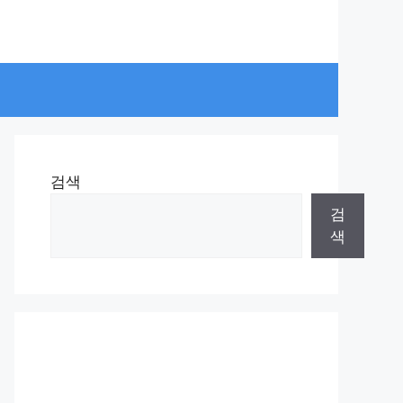
검색
검
색