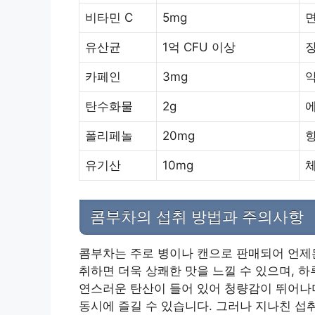
비타민 C
5mg
면
유산균
1억 CFU 이상
카페인
3mg
탄수화물
2g
폴리페놀
20mg
항
유기산
10mg
체
콤부차의 섭취 방법과 주의사항
콤부차는 주로 병이나 캔으로 판매되어 언제든
취하면 더욱 상쾌한 맛을 느낄 수 있으며, 하
연스러운 탄산이 들어 있어 청량감이 뛰어나며
동시에 즐길 수 있습니다. 그러나 지나친 섭