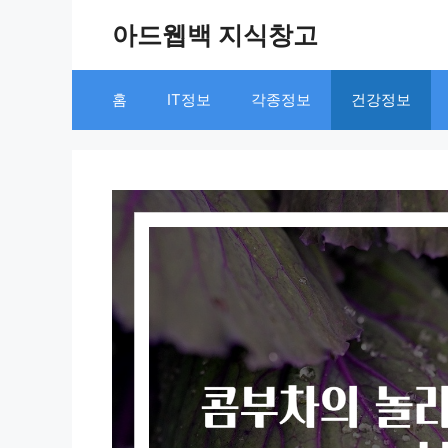
Skip
아드웹백 지식창고
to
content
홈
IT정보
각종정보
건강정보