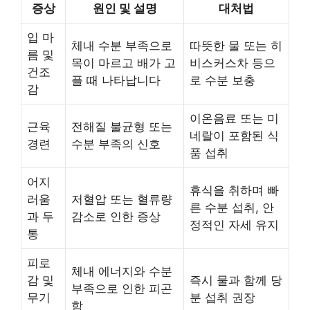
증상
원인 및 설명
대처법
입 마
체내 수분 부족으로
따뜻한 물 또는 히
름 및
목이 마르고 배가 고
비스커스차 등으
건조
플 때 나타납니다
로 수분 보충
감
이온음료 또는 미
근육
전해질 불균형 또는
네랄이 포함된 식
경련
수분 부족의 신호
품 섭취
어지
휴식을 취하며 빠
러움
저혈압 또는 혈류량
른 수분 섭취, 안
과 두
감소로 인한 증상
정적인 자세 유지
통
피로
체내 에너지와 수분
감 및
즉시 물과 함께 당
부족으로 인한 피곤
무기
분 섭취 권장
함