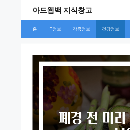
Skip
아드웹백 지식창고
to
content
홈
IT정보
각종정보
건강정보