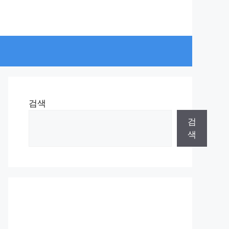
검색
검
색